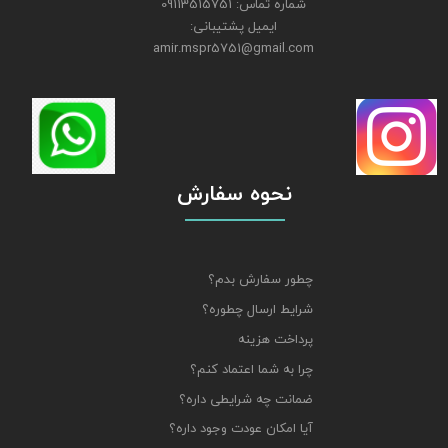
شماره تماس: 09113515751
ایمیل پشتیبانی:
amir.mspr5751@gmail.com
نحوه سفارش
چطور سفارش بدم؟
شرایط ارسال چطوره؟
پرداخت هزینه
چرا به شما اعتماد کنم؟
ضمانت چه شرایطی داره؟
آیا امکان عودت وجود داره؟