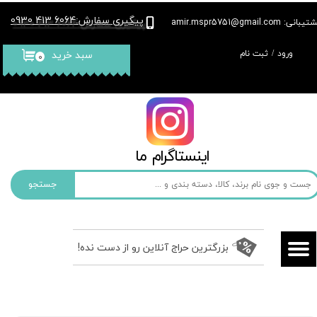
پیگیری سفارش
6064 413 0930
:
بانی: amir.mspr5751@gmail.com
حساب کاربری من
ورود
/
ثبت نام
سبد خرید
۰
تغییر گذر واژه
سفارشات
خروج از حساب کاربری
​​اینستاگرام ما​​​​​​​
جستجو
بزرگترین حراج آنلاین رو از دست نده!