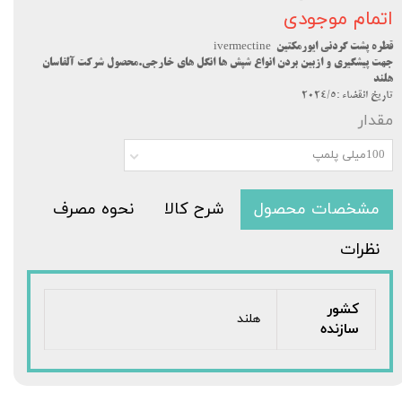
اتمام موجودی
قطره پشت گردنی ایورمکتین ivermectine
جهت پیشگیری و ازبین بردن انواع شپش ها انگل های خارجی.محصول شرکت آلفاسان
هلند
تاریخ انقضاء :2024/5
مقدار
100میلی پلمپ
مشخصات محصول
شرح کالا
نحوه مصرف
نظرات
کشور
هلند
سازنده