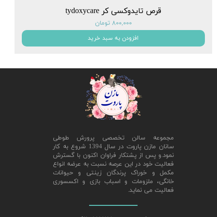
قرص تایدوکسی کر tydoxycare
۸۰۰,۰۰۰ تومان
افزودن به سبد خرید
مجموعه سالن تخصصی پرورش طوطی
سانان مازن پاروت در سال 1394 شروع به کار
نمود.و پس از پشتکار فراوان اکنون با گسترش
فعالیت خود در این عرصه نسبت به عرضه انواع
مکمل و خوراک پرندگان زینتی و حیوانات
خانگی، ملزومات و اسباب بازی و اکسسوری
فعالیت می نماید.