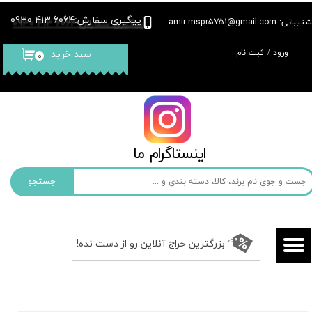
پیگیری سفارش
6064 413 0930
:
بانی: amir.mspr5751@gmail.com
حساب کاربری من
ورود
/
ثبت نام
سبد خرید
۰
تغییر گذر واژه
سفارشات
خروج از حساب کاربری
​​اینستاگرام ما​​​​​​​
جستجو
بزرگترین حراج آنلاین رو از دست نده!