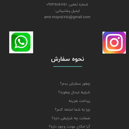
شماره تماس: 09113515751
ایمیل پشتیبانی:
amir.mspr5751@gmail.com
نحوه سفارش
چطور سفارش بدم؟
شرایط ارسال چطوره؟
پرداخت هزینه
چرا به شما اعتماد کنم؟
ضمانت چه شرایطی داره؟
آیا امکان عودت وجود داره؟