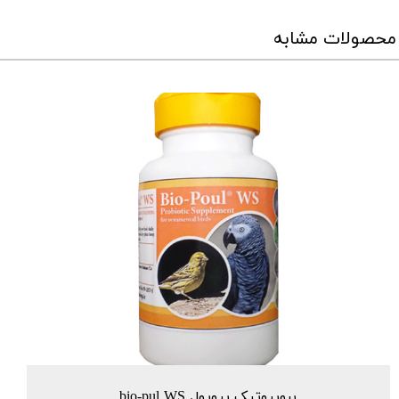
محصولات مشابه
پروبیوتیک بیوپول bio-pul WS