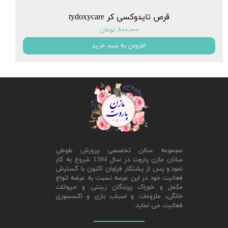
قرص تایدوکسی کر tydoxycare
۸۰۰,۰۰۰ تومان
افزودن به سبد خرید
مجموعه سالن تخصصی پرورش طوطی
سانان مازن پاروت در سال 1394 شروع به کار
نمود.و پس از پشتکار فراوان اکنون با گسترش
فعالیت خود در این عرصه نسبت به عرضه انواع
مکمل و خوراک پرندگان زینتی و حیوانات
خانگی، ملزومات و اسباب بازی و اکسسوری
فعالیت می نماید.