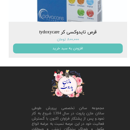
قرص تایدوکسی کر tydoxycare
۸۰۰,۰۰۰ تومان
افزودن به سبد خرید
مجموعه سالن تخصصی پرورش طوطی
سانان مازن پاروت در سال 1394 شروع به کار
نمود.و پس از پشتکار فراوان اکنون با گسترش
فعالیت خود در این عرصه نسبت به عرضه انواع
مکمل و خوراک پرندگان زینتی و حیوانات