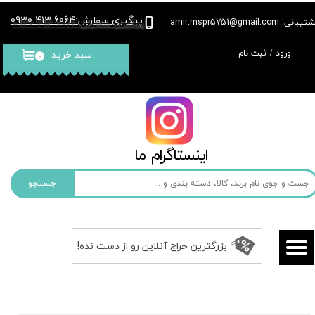
پیگیری سفارش
6064 413 0930
:
بانی: amir.mspr5751@gmail.com
حساب کاربری من
ورود
/
ثبت نام
سبد خرید
۰
تغییر گذر واژه
سفارشات
خروج از حساب کاربری
​​اینستاگرام ما​​​​​​​
جستجو
بزرگترین حراج آنلاین رو از دست نده!