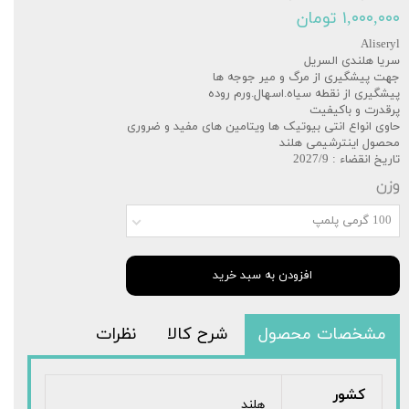
۱,۰۰۰,۰۰۰ تومان
Aliseryl
سریا هلندی السریل
جهت پیشگیری از مرگ و میر جوجه ها
پیشگیری از نقطه سیاه.اسهال.ورم روده
پرقدرت و باکیفیت
حاوی انواع انتی بیوتیک ها ویتامین های مفید و ضروری
محصول اینترشیمی هلند
تاریخ انقضاء : 2027/9
وزن
100 گرمی پلمپ
افزودن به سبد خرید
مشخصات محصول
شرح کالا
نظرات
کشور
هلند