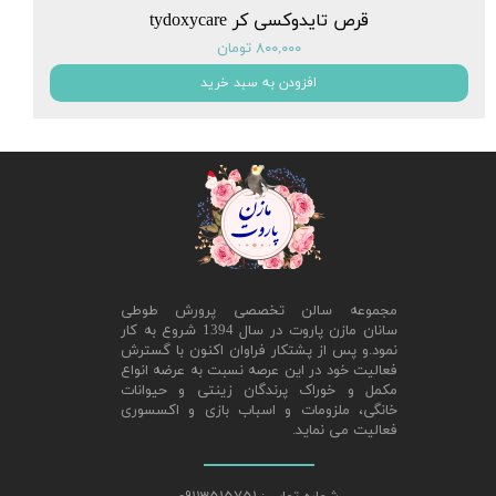
قرص تایدوکسی کر tydoxycare
۸۰۰,۰۰۰ تومان
افزودن به سبد خرید
مجموعه سالن تخصصی پرورش طوطی
سانان مازن پاروت در سال 1394 شروع به کار
نمود.و پس از پشتکار فراوان اکنون با گسترش
فعالیت خود در این عرصه نسبت به عرضه انواع
مکمل و خوراک پرندگان زینتی و حیوانات
خانگی، ملزومات و اسباب بازی و اکسسوری
فعالیت می نماید.