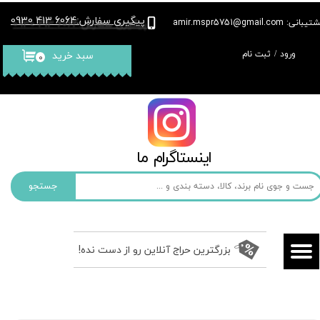
پیگیری سفارش
6064 413 0930
:
بانی: amir.mspr5751@gmail.com
حساب کاربری من
ورود
/
ثبت نام
سبد خرید
۰
تغییر گذر واژه
سفارشات
خروج از حساب کاربری
​​اینستاگرام ما​​​​​​​
جستجو
بزرگترین حراج آنلاین رو از دست نده!