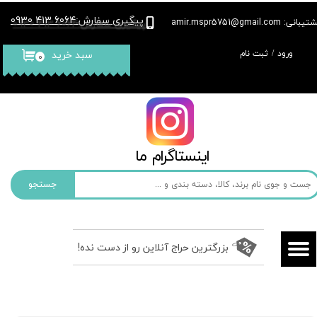
پیگیری سفارش
6064 413 0930
:
بانی: amir.mspr5751@gmail.com
حساب کاربری من
ورود
/
ثبت نام
سبد خرید
۰
تغییر گذر واژه
سفارشات
خروج از حساب کاربری
​​اینستاگرام ما​​​​​​​
جستجو
بزرگترین حراج آنلاین رو از دست نده!