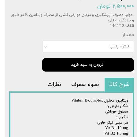
۲,۵۰۰,۰۰۰ تومان
موارد مصرف: پیشگیری و درمان ‌عوارض ناشی از مصرف ویتامین B در طیور
و پرندگان زینتی
انقضا:1405/12
مقدار
1لیتری پلمپ
افزودن به سبد خرید
شرح کالا
نحوه مصرف
نظرات
ویتابین محلول Vitabin B-complex
شکل دارویی:
محلول خوراکی
ترکیب:
هر میلی لیتر حاوی
Vit B1 10 mg
Vit B2 1.5 mg