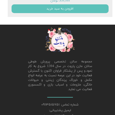
۸۰۰,۰۰۰ تومان
افزودن به سبد خرید
مجموعه سالن تخصصی پرورش طوطی
سانان مازن پاروت در سال 1394 شروع به کار
نمود.و پس از پشتکار فراوان اکنون با گسترش
فعالیت خود در این عرصه نسبت به عرضه انواع
مکمل و خوراک پرندگان زینتی و حیوانات
خانگی، ملزومات و اسباب بازی و اکسسوری
فعالیت می نماید.
شماره تماس: 09113515751
ایمیل پشتیبانی: