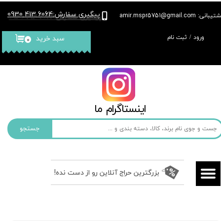
پیگیری سفارش
6064 413 0930
:
بانی: amir.mspr5751@gmail.com
حساب کاربری من
ورود
/
ثبت نام
سبد خرید
۰
تغییر گذر واژه
سفارشات
خروج از حساب کاربری
​​اینستاگرام ما​​​​​​​
جستجو
بزرگترین حراج آنلاین رو از دست نده!