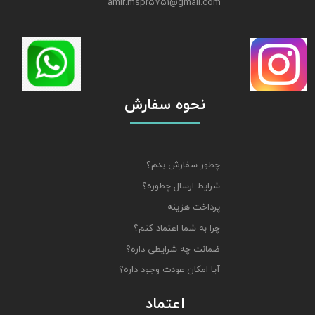
amir.mspr5751@gmail.com
نحوه سفارش
چطور سفارش بدم؟
شرایط ارسال چطوره؟
پرداخت هزینه
چرا به شما اعتماد کنم؟
ضمانت چه شرایطی داره؟
آیا امکان عودت وجود داره؟
اعتماد