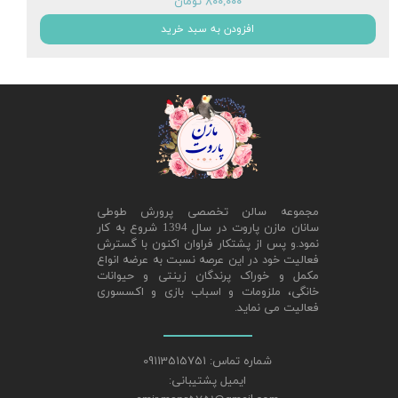
۸۰۰,۰۰۰ تومان
افزودن به سبد خرید
مجموعه سالن تخصصی پرورش طوطی
سانان مازن پاروت در سال 1394 شروع به کار
نمود.و پس از پشتکار فراوان اکنون با گسترش
فعالیت خود در این عرصه نسبت به عرضه انواع
مکمل و خوراک پرندگان زینتی و حیوانات
خانگی، ملزومات و اسباب بازی و اکسسوری
فعالیت می نماید.
شماره تماس: 09113515751
ایمیل پشتیبانی: