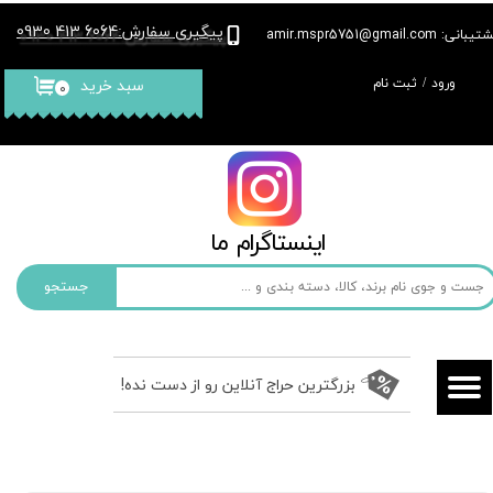
پیگیری سفارش
6064 413 0930
:
بانی: amir.mspr5751@gmail.com
حساب کاربری من
ورود
/
ثبت نام
سبد خرید
۰
تغییر گذر واژه
سفارشات
خروج از حساب کاربری
​​اینستاگرام ما​​​​​​​
جستجو
بزرگترین حراج آنلاین رو از دست نده!