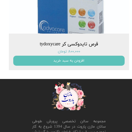
قرص تایدوکسی کر tydoxycare
۸۰۰,۰۰۰ تومان
افزودن به سبد خرید
مجموعه سالن تخصصی پرورش طوطی
سانان مازن پاروت در سال 1394 شروع به کار
نمود.و پس از پشتکار فراوان اکنون با گسترش