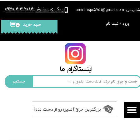
پیگیری سفارش
6064 413 0930
:
بانی: amir.mspr5751@gmail.com
حساب کاربری من
ورود
/
ثبت نام
سبد خرید
۰
تغییر گذر واژه
سفارشات
خروج از حساب کاربری
​​اینستاگرام ما​​​​​​​
جستجو
بزرگترین حراج آنلاین رو از دست نده!