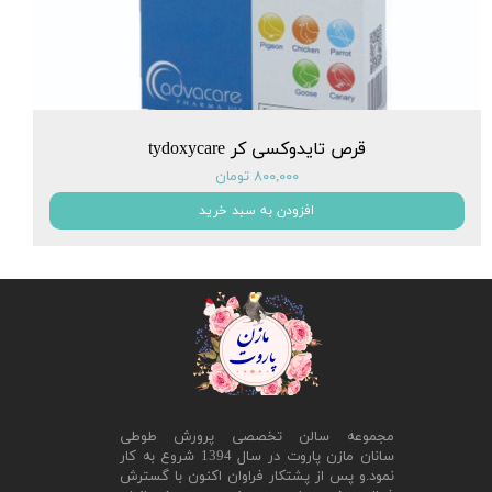
قرص تایدوکسی کر tydoxycare
۸۰۰,۰۰۰ تومان
افزودن به سبد خرید
مجموعه سالن تخصصی پرورش طوطی
سانان مازن پاروت در سال 1394 شروع به کار
نمود.و پس از پشتکار فراوان اکنون با گسترش