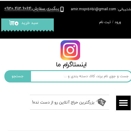
پیگیری سفارش
6064 413 0930
:
بانی: amir.mspr5751@gmail.com
حساب کاربری من
ورود
/
ثبت نام
سبد خرید
۰
تغییر گذر واژه
سفارشات
خروج از حساب کاربری
​​اینستاگرام ما​​​​​​​
جستجو
بزرگترین حراج آنلاین رو از دست نده!