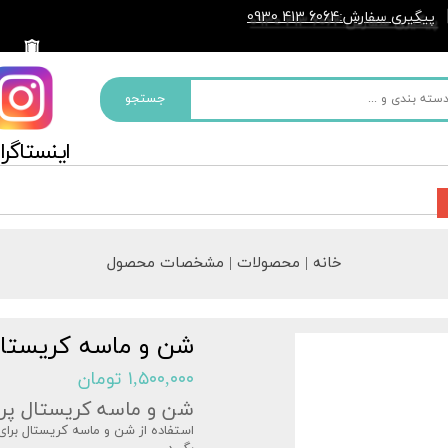
پیگیری سفارش
6064 413 0930
:
جستجو
​​اینستاگرام ما
خانه | محصولات | مشخصات محصول
شن و ماسه کریستال
۱,۵۰۰,۰۰۰ تومان
شن و ماسه کریستال پر
استفاده از شن و ماسه کریستال برای 