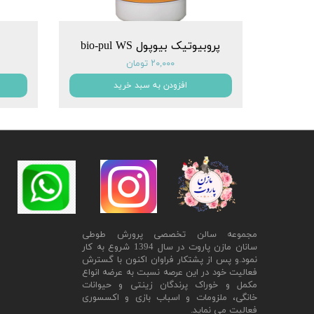
پروبیوتیک بیوپول bio-pul WS
۲۰,۰۰۰ تومان
افزودن به سبد خرید
مجموعه سالن تخصصی پرورش طوطی
سانان مازن پاروت در سال 1394 شروع به کار
نمود.و پس از پشتکار فراوان اکنون با گسترش
فعالیت خود در این عرصه نسبت به عرضه انواع
مکمل و خوراک پرندگان زینتی و حیوانات
خانگی، ملزومات و اسباب بازی و اکسسوری
فعالیت می نماید.