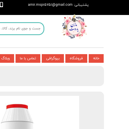
پشتیبانی: amir.mspr5751@gmail.com
خانه
فروشگاه
بیوگرافی
تماس با ما
وبلاگ