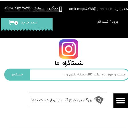
پیگیری سفارش
6064 413 0930
:
بانی: amir.mspr5751@gmail.com
حساب کاربری من
ورود
/
ثبت نام
سبد خرید
۰
تغییر گذر واژه
سفارشات
خروج از حساب کاربری
​​اینستاگرام ما​​​​​​​
جستجو
بزرگترین حراج آنلاین رو از دست نده!