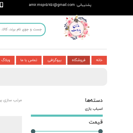
پشتیبانی: amir.mspr5751@gmail.com
خانه
فروشگاه
بیوگرافی
تماس با ما
وبلاگ
دسته‌ها
مرتب سازی بر
اسباب بازی
قیمت