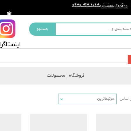
پیگیری سفارش
6064 413 0930
:
جستجو
​​اینستاگرام ما
فروشگاه
| محصولات
 اساس
مرتبط‌ترین