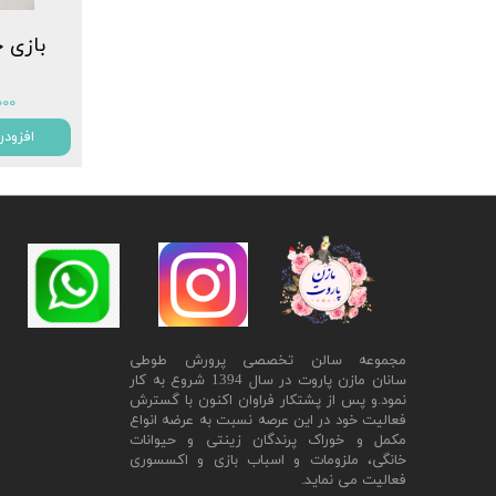
بازی ح
۰,۰۰۰
افزودن
مجموعه سالن تخصصی پرورش طوطی
سانان مازن پاروت در سال 1394 شروع به کار
نمود.و پس از پشتکار فراوان اکنون با گسترش
فعالیت خود در این عرصه نسبت به عرضه انواع
مکمل و خوراک پرندگان زینتی و حیوانات
خانگی، ملزومات و اسباب بازی و اکسسوری
فعالیت می نماید.