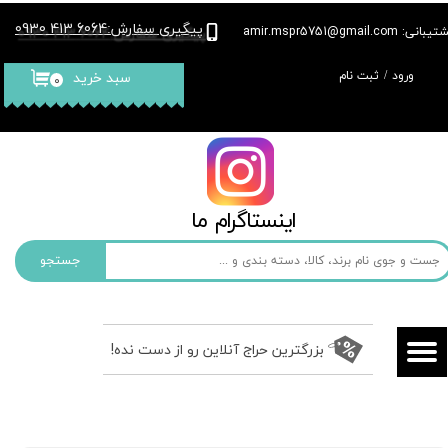
پیگیری سفارش
6064 413 0930
:
بانی: amir.mspr5751@gmail.com
حساب کاربری من
ورود
/
ثبت نام
سبد خرید
۰
تغییر گذر واژه
سفارشات
خروج از حساب کاربری
​​اینستاگرام ما​​​​​​​
جستجو
بزرگترین حراج آنلاین رو از دست نده!