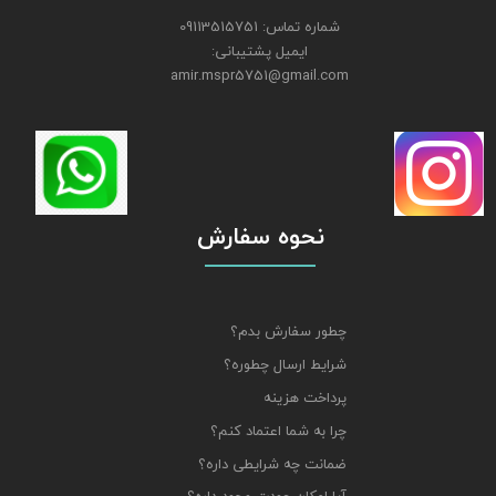
شماره تماس: 09113515751
ایمیل پشتیبانی:
amir.mspr5751@gmail.com
نحوه سفارش
چطور سفارش بدم؟
شرایط ارسال چطوره؟
پرداخت هزینه
چرا به شما اعتماد کنم؟
ضمانت چه شرایطی داره؟