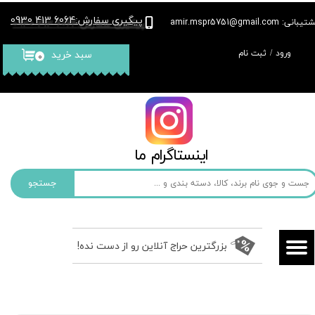
پیگیری سفارش
6064 413 0930
:
بانی: amir.mspr5751@gmail.com
حساب کاربری من
ورود
/
ثبت نام
سبد خرید
۰
تغییر گذر واژه
سفارشات
خروج از حساب کاربری
​​اینستاگرام ما​​​​​​​
جستجو
بزرگترین حراج آنلاین رو از دست نده!