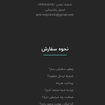
شماره تماس: 09113515751
ایمیل پشتیبانی:
amir.mspr5751@gmail.com
نحوه سفارش
چطور سفارش بدم؟
شرایط ارسال چطوره؟
پرداخت هزینه
چرا به شما اعتماد کنم؟
ضمانت چه شرایطی داره؟
آیا امکان عودت وجود داره؟