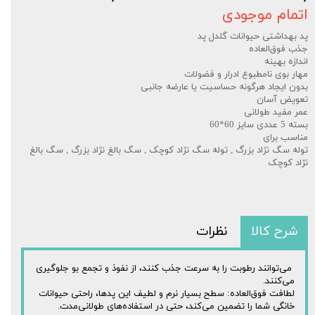
اتمام موجودی
پد بهداشتی حیوانات گلدل پد
جذب فوق‌العاده
اندازه بهینه
مهار بوی نامطبوع ادرار و فضولات
بدون ایجاد هرگونه حساسیت یا عارضه جانبی
تعویض آسان
عمر مفید طولانی
بسته 5 عددی سایز 60*60
مناسب برای
توله سگ نژاد بزرگ , توله سگ نژاد کوچک , سگ بالغ نژاد بزرگ , سگ بالغ
نژاد کوچک
شرح کالا
نظرات
می‌توانند رطوبت را به سرعت جذب کنند، از نفوذ و تجمع بو جلوگیری
می‌کنند.
لطافت فوق‌العاده: سطح بسیار نرم و لطیف این پد‌ها، راحتی حیوانات
خانگی شما را تضمین می‌کند، حتی در استفاده‌های طولانی‌مدت.