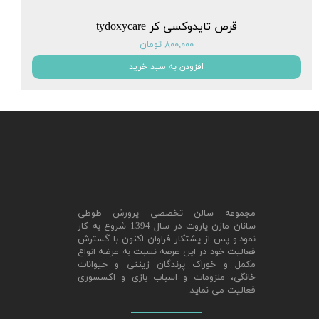
قرص تایدوکسی کر tydoxycare
۸۰۰,۰۰۰ تومان
افزودن به سبد خرید
مجموعه سالن تخصصی پرورش طوطی
سانان مازن پاروت در سال 1394 شروع به کار
نمود.و پس از پشتکار فراوان اکنون با گسترش
فعالیت خود در این عرصه نسبت به عرضه انواع
مکمل و خوراک پرندگان زینتی و حیوانات
خانگی، ملزومات و اسباب بازی و اکسسوری
فعالیت می نماید.