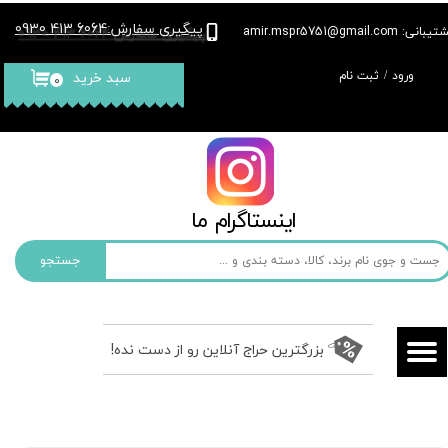
پیگیری سفارش
6064 413 0930
:
بانی: amir.mspr5751@gmail.com
حساب کاربری من
ورود
/
ثبت نام
سبد خرید
۰
تغییر گذر واژه
سفارشات
خروج از حساب کاربری
​​اینستاگرام ما​​​​​​​
جستجو
بزرگترین حراج آنلاین رو از دست نده!