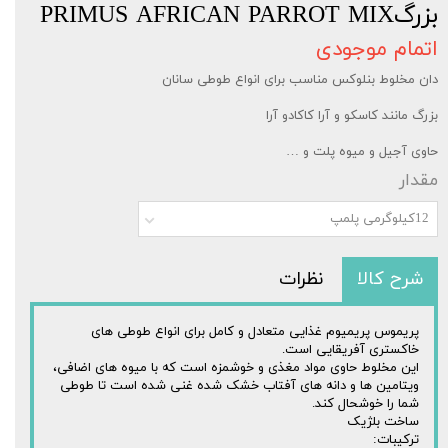
بزرگPRIMUS AFRICAN PARROT MIX
اتمام موجودی
دان مخلوط بنلوکس مناسب برای انواع طوطی سانان
بزرگ مانند کاسکو و آرا کاکادو آرا
حاوی آجیل و میوه پلت و …
مقدار
12کیلوگرمی پلمپ
شرح کالا
نظرات
پریموس پریمیوم غذایی متعادل و کامل برای انواع طوطی های
خاکستری آفریقایی است.
این مخلوط حاوی مواد مغذی و خوشمزه است که با میوه های اضافی،
ویتامین ها و دانه های آفتاب خشک شده غنی شده است تا طوطی
شما را خوشحال کند.
ساخت بلژیک
ترکیبات: